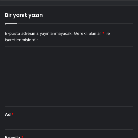
Bir yanıt yazın
E-posta adresiniz yayınlanmayacak.
Gerekli alanlar
*
ile
işaretlenmişlerdir
Y
o
r
u
m
*
Ad
*
E-posta
*