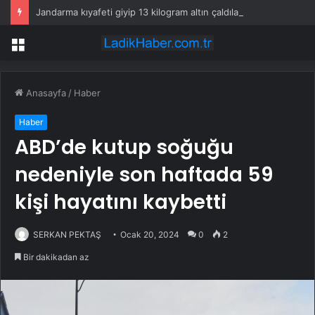
Jandarma kıyafeti giyip 13 kilogram altın çaldılar! Film gibi soygun cezaevinde bitti
Menü
Anasayfa
/
Haber
Haber
ABD’de kutup soğuğu
nedeniyle son haftada 59
kişi hayatını kaybetti
SERKAN PEKTAŞ
Ocak 20, 2024
0
2
Bir dakikadan az