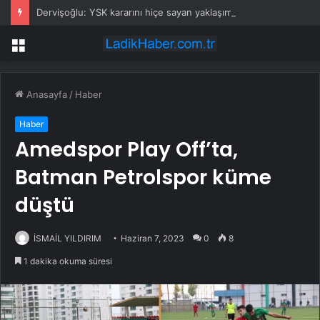
Dervişoğlu: YSK kararını hiçe sayan yaklaşım tüm partiler için tehdittir
Menü
Anasayfa
/
Haber
Haber
Amedspor Play Off’ta,
Batman Petrolspor küme
düştü
İSMAİL YILDIRIM
Haziran 7, 2023
0
8
1 dakika okuma süresi