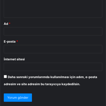
m
*
Ad
*
E-posta
*
İnternet sitesi
Daha sonraki yorumlarımda kullanılması için adım, e-posta
adresim ve site adresim bu tarayıcıya kaydedilsin.