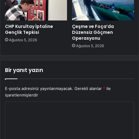
CHP Kurultay İptaline
Çeşme ve Foça’da
Gençlik Tepkisi
Düzensiz Göçmen
Operasyonu
Ağustos 5, 2026
Ağustos 5, 2026
Bir yanıt yazın
E-posta adresiniz yayınlanmayacak.
Gerekli alanlar
*
ile
işaretlenmişlerdir
Y
o
r
u