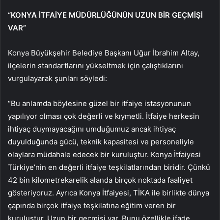
“KONYA İTFAİYE MÜDÜRLÜĞÜNÜN UZUN BİR GEÇMİŞİ
VAR”
Konya Büyükşehir Belediye Başkanı Uğur İbrahim Altay,
ilçelerin standartlarını yükseltmek için çalıştıklarını
vurgulayarak şunları söyledi:
“Bu anlamda böylesine güzel bir itfaiye istasyonunun
yapılıyor olması çok değerli ve kıymetli. İtfaiye herkesin
ihtiyaç duymayacağını umduğumuz ancak ihtiyaç
duyulduğunda gücü, teknik kapasitesi ve personeliyle
olaylara müdahale edecek bir kuruluştur. Konya İtfaiyesi
Türkiye’nin en değerli itfaiye teşkilatlarından biridir. Çünkü
42 bin kilometrekarelik alanda birçok noktada faaliyet
gösteriyoruz. Ayrıca Konya İtfaiyesi, TİKA ile birlikte dünya
çapında birçok itfaiye teşkilatına eğitim veren bir
kuruluştur. Uzun bir geçmişi var. Bunu özellikle ifade