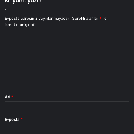
Bir yanıt yazın
E-posta adresiniz yayınlanmayacak.
Gerekli alanlar
*
ile
işaretlenmişlerdir
Y
o
r
u
m
*
Ad
*
E-posta
*