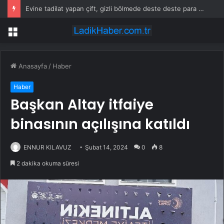
Evine tadilat yapan çift, gizli bölmede deste deste para buldu
Menü
Anasayfa
/
Haber
Haber
Başkan Altay itfaiye
binasının açılışına katıldı
ENNUR KILAVUZ
Şubat 14, 2024
0
8
2 dakika okuma süresi