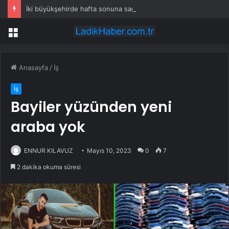
İki büyükşehirde hafta sonuna sağanak damga vurdu: Yollar kapandı, araçlar mahsur kaldı
Menü
Anasayfa
/
İş
İş
Bayiler yüzünden yeni
araba yok
ENNUR KILAVUZ
Mayıs 10, 2023
0
7
2 dakika okuma süresi