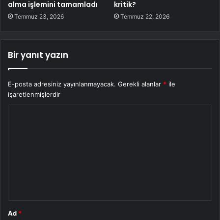
alma işlemini tamamladı
kritik?
Temmuz 23, 2026
Temmuz 22, 2026
Bir yanıt yazın
E-posta adresiniz yayınlanmayacak.
Gerekli alanlar
*
ile
işaretlenmişlerdir
Y
o
r
u
m
*
Ad
*