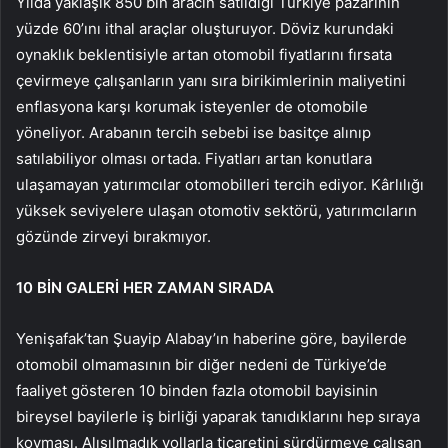
Yılda yaklaşık 850 bin aracın satıldığı Türkiye pazarının
yüzde 60’ını ithal araçlar oluşturuyor. Döviz kurundaki
oynaklık beklentisiyle artan otomobil fiyatlarını fırsata
çevirmeye çalışanların yanı sıra birikimlerinin maliyetini
enflasyona karşı korumak isteyenler de otomobile
yöneliyor. Arabanın tercih sebebi ise basitçe alınıp
satılabiliyor olması ortada. Fiyatları artan konutlara
ulaşamayan yatırımcılar otomobilleri tercih ediyor. Kârlılığı
yüksek seviyelere ulaşan otomotiv sektörü, yatırımcıların
gözünde zirveyi bırakmıyor.
10 BİN GALERİ HER ZAMAN SIRADA
Yenişafak’tan Şuayip Alabay’ın haberine göre, bayilerde
otomobil olmamasının bir diğer nedeni de Türkiye’de
faaliyet gösteren 10 binden fazla otomobil bayisinin
bireysel bayilerle iş birliği yaparak tanıdıklarını hep sıraya
koyması. Alışılmadık yollarla ticaretini sürdürmeye çalışan