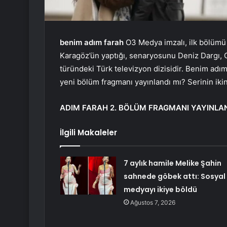
benim adım farah
O3 Medya imzalı, ilk bölümü 
Karagöz’ün yaptığı, senaryosunu Deniz Dargı,
türündeki Türk televizyon dizisidir. Benim adı
yeni bölüm fragmanı yayınlandı mı? Serinin ik
ADIM FARAH 2. BÖLÜM FRAGMANI YAYINLAN
İlgili Makaleler
7 aylık hamile Melike Şahin
sahnede göbek attı: Sosyal
medyayı ikiye böldü
Ağustos 7, 2026