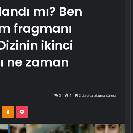
landı mı? Ben
üm fragmanı
izinin ikinci
ı ne zaman
0
4
2 dakika okuma süresi
VKontakte
Odnoklassniki
Pocket