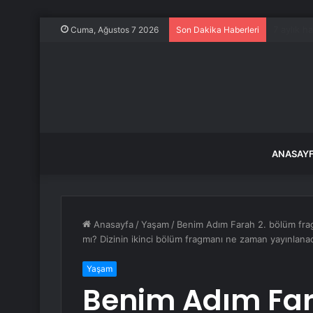
Ukrayna,
Cuma, Ağustos 7 2026
Son Dakika Haberleri
ANASAY
Anasayfa
/
Yaşam
/
Benim Adım Farah 2. bölüm frag
mı? Dizinin ikinci bölüm fragmanı ne zaman yayınlana
Yaşam
Benim Adım Far