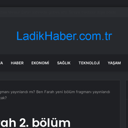
 NATO Zirvesi’nden destek bekliyor
FA
HABER
EKONOMI
SAĞLIK
TEKNOLOJI
YAŞAM
manı yayınlandı mı? Ben Farah yeni bölüm fragmanı yayınlandı
cak?
ah 2. bölüm