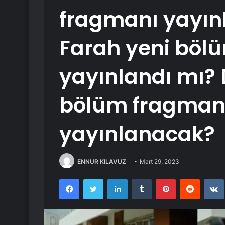
fragmanı yayın
Farah yeni böl
yayınlandı mı? D
bölüm fragman
yayınlanacak?
ENNUR KILAVUZ
Mart 29, 2023
Facebook
Twitter
LinkedIn
Tumblr
Pinterest
Reddit