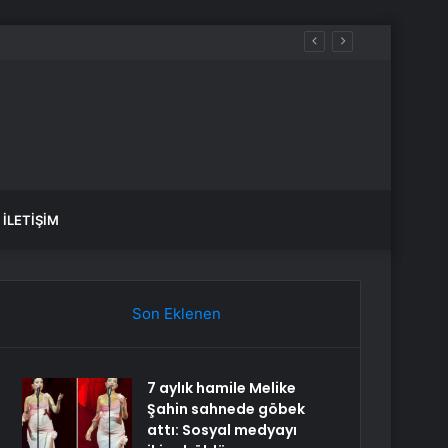
İLETIŞIM
Son Eklenen
7 aylık hamile Melike
Şahin sahnede göbek
attı: Sosyal medyayı