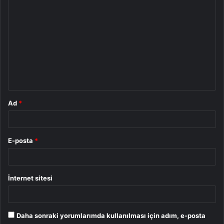
Y
o
r
u
m
*
Ad
*
E-posta
*
İnternet sitesi
Daha sonraki yorumlarımda kullanılması için adım, e-posta