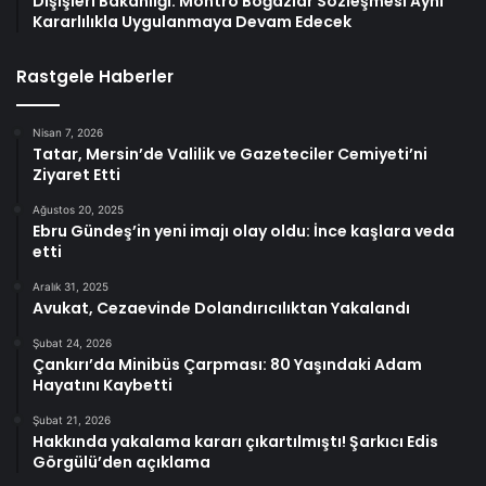
Dışişleri Bakanlığı: Montrö Boğazlar Sözleşmesi Aynı
Kararlılıkla Uygulanmaya Devam Edecek
Rastgele Haberler
Nisan 7, 2026
Tatar, Mersin’de Valilik ve Gazeteciler Cemiyeti’ni
Ziyaret Etti
Ağustos 20, 2025
Ebru Gündeş’in yeni imajı olay oldu: İnce kaşlara veda
etti
Aralık 31, 2025
Avukat, Cezaevinde Dolandırıcılıktan Yakalandı
Şubat 24, 2026
Çankırı’da Minibüs Çarpması: 80 Yaşındaki Adam
Hayatını Kaybetti
Şubat 21, 2026
Hakkında yakalama kararı çıkartılmıştı! Şarkıcı Edis
Görgülü’den açıklama