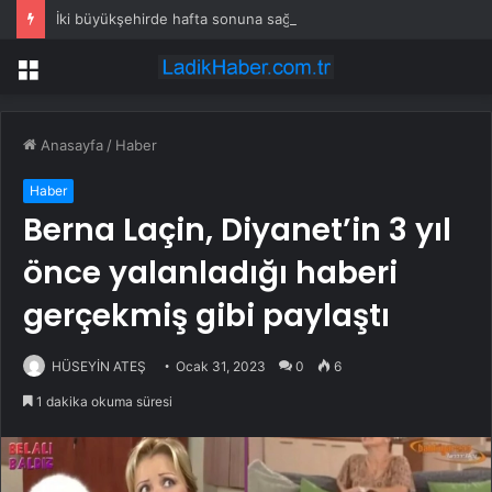
İki büyükşehirde hafta sonuna sağanak damga vurdu: Yollar kapandı, araçlar mahsur kaldı
Menü
Anasayfa
/
Haber
Haber
Berna Laçin, Diyanet’in 3 yıl
önce yalanladığı haberi
gerçekmiş gibi paylaştı
HÜSEYİN ATEŞ
Ocak 31, 2023
0
6
1 dakika okuma süresi