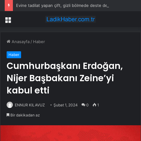
Evine tadilat yapan çift, gizli bölmede deste deste para buldu
Menü
Anasayfa
/
Haber
Haber
Cumhurbaşkanı Erdoğan,
Nijer Başbakanı Zeine’yi
kabul etti
ENNUR KILAVUZ
Şubat 1, 2024
0
1
Bir dakikadan az