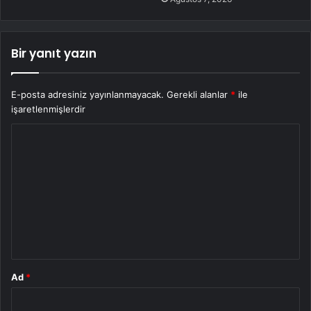
Bir yanıt yazın
E-posta adresiniz yayınlanmayacak.
Gerekli alanlar
*
ile
işaretlenmişlerdir
Y
o
r
u
m
*
Ad
*