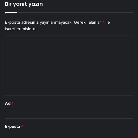
Bir yanıt yazın
E-posta adresiniz yayınlanmayacak.
Gerekli alanlar
*
ile
işaretlenmişlerdir
Y
o
r
u
m
*
Ad
*
E-posta
*