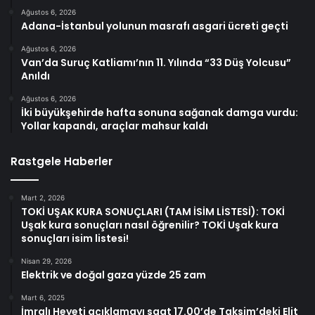
Ağustos 6, 2026
Adana-İstanbul yolunun masrafı asgari ücreti geçti
Ağustos 6, 2026
Van’da Suruç Katliamı’nın 11. Yılında “33 Düş Yolcusu”
Anıldı
Ağustos 6, 2026
İki büyükşehirde hafta sonuna sağanak damga vurdu:
Yollar kapandı, araçlar mahsur kaldı
Rastgele Haberler
Mart 2, 2026
TOKİ UŞAK KURA SONUÇLARI (TAM İSİM LİSTESİ): TOKİ
Uşak kura sonuçları nasıl öğrenilir? TOKİ Uşak kura
sonuçları isim listesi!
Nisan 29, 2026
Elektrik ve doğal gaza yüzde 25 zam
Mart 6, 2025
İmralı Heyeti açıklamayı saat 17.00’de Taksim’deki Elit