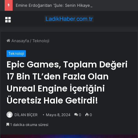
Emine Erdoğan’dan ‘Şule: Senin Hikayen’ Dizisine Övgü
Menü
Anasayfa
/
Teknoloji
Teknoloji
Epic Games, Toplam Değeri
17 Bin TL’den Fazla Olan
Unreal Engine İçeriğini
Ücretsiz Hale Getirdi!
DİLAN BİÇER
Mayıs 8, 2024
0
0
1 dakika okuma süresi