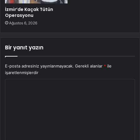
İzmir’de Kaçak Tütün
Operasyonu
Ağustos 6, 2026
Bir yanıt yazın
E-posta adresiniz yayınlanmayacak.
Gerekli alanlar
*
ile
işaretlenmişlerdir
Y
o
r
u
m
*