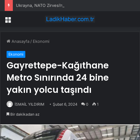
Ukrayna, NATO Zirvesi’nden destek bekliyor
Menü
Anasayfa
/
Ekonomi
Ekonomi
Gayrettepe-Kağıthane
Metro Sınırında 24 bine
yakın yolcu taşındı
İSMAİL YILDIRIM
Şubat 6, 2024
0
1
Bir dakikadan az