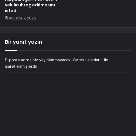
vekilin ihraç edilmesini
istedi
Ağustos 7, 2026
Bir yanıt yazın
E-posta adresiniz yayınlanmayacak.
Gerekli alanlar
*
ile
işaretlenmişlerdir
Y
o
r
u
m
*