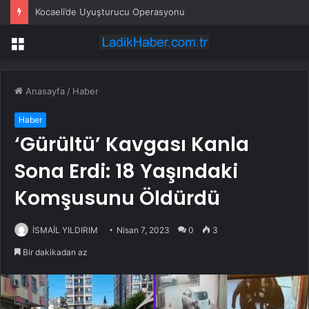
Kocaeli’de Uyuşturucu Operasyonu
Menü
Anasayfa
/
Haber
Haber
‘Gürültü’ Kavgası Kanla
Sona Erdi: 18 Yaşındaki
Komşusunu Öldürdü
İSMAİL YILDIRIM
Nisan 7, 2023
0
3
Bir dakikadan az