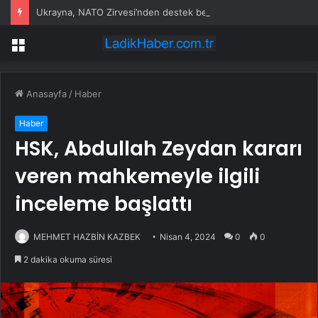
Ukrayna, NATO Zirvesi’nden destek bekliyor
Menü
Anasayfa
/
Haber
Haber
HSK, Abdullah Zeydan kararı
veren mahkemeyle ilgili
inceleme başlattı
MEHMET HAZBİN KAZBEK
Nisan 4, 2024
0
0
2 dakika okuma süresi