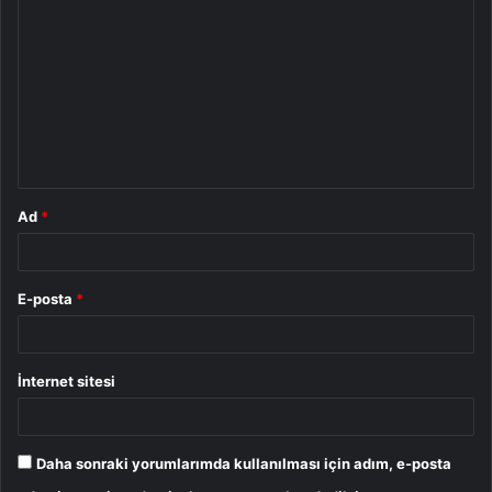
o
r
u
m
*
Ad
*
E-posta
*
İnternet sitesi
Daha sonraki yorumlarımda kullanılması için adım, e-posta