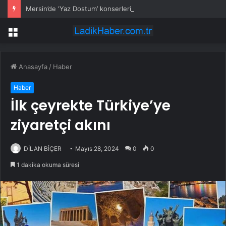
Mersin’de ‘Yaz Dostum’ konserleri coşkuya devam ediyor
Menü
Anasayfa
/
Haber
Haber
İlk çeyrekte Türkiye’ye
ziyaretçi akını
DİLAN BİÇER
Mayıs 28, 2024
0
0
1 dakika okuma süresi