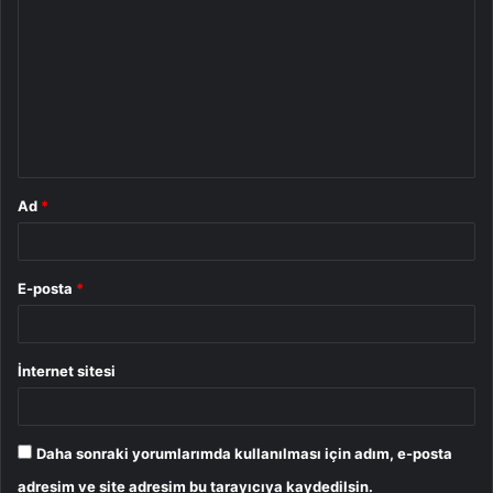
o
r
u
m
*
Ad
*
E-posta
*
İnternet sitesi
Daha sonraki yorumlarımda kullanılması için adım, e-posta
adresim ve site adresim bu tarayıcıya kaydedilsin.