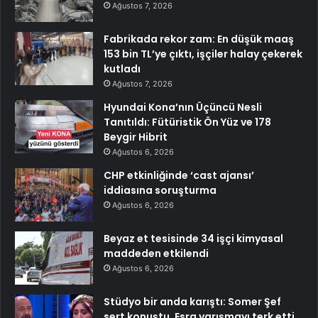
Ağustos 7, 2026
Fabrikada rekor zam: En düşük maaş
153 bin TL’ye çıktı, işçiler halay çekerek
kutladı
Ağustos 7, 2026
Hyundai Kona’nın Üçüncü Nesli
Tanıtıldı: Fütüristik Ön Yüz ve 178
Beygir Hibrit
Ağustos 6, 2026
CHP etkinliğinde ‘cast ajansı’
iddiasına soruşturma
Ağustos 6, 2026
Beyaz et tesisinde 34 işçi kimyasal
maddeden etkilendi
Ağustos 6, 2026
Stüdyo bir anda karıştı: Somer Şef
sert konuştu, Esra yarışmayı terk etti