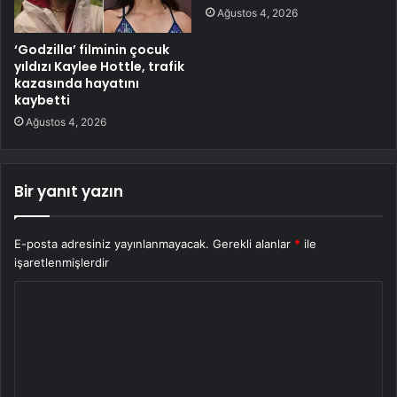
Ağustos 4, 2026
‘Godzilla’ filminin çocuk
yıldızı Kaylee Hottle, trafik
kazasında hayatını
kaybetti
Ağustos 4, 2026
Bir yanıt yazın
E-posta adresiniz yayınlanmayacak.
Gerekli alanlar
*
ile
işaretlenmişlerdir
Y
o
r
u