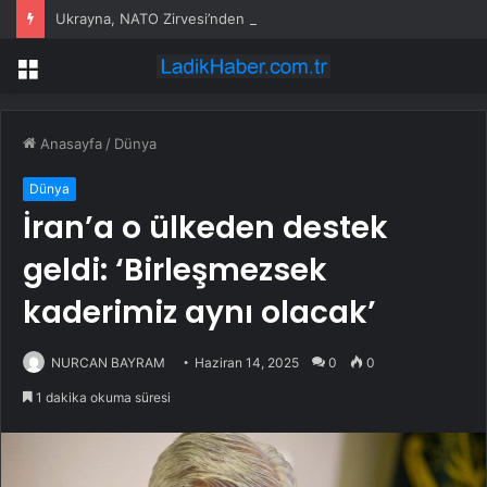
Ukrayna, NATO Zirvesi’nden destek bekliyor
Menü
Anasayfa
/
Dünya
Dünya
İran’a o ülkeden destek
geldi: ‘Birleşmezsek
kaderimiz aynı olacak’
NURCAN BAYRAM
Haziran 14, 2025
0
0
1 dakika okuma süresi