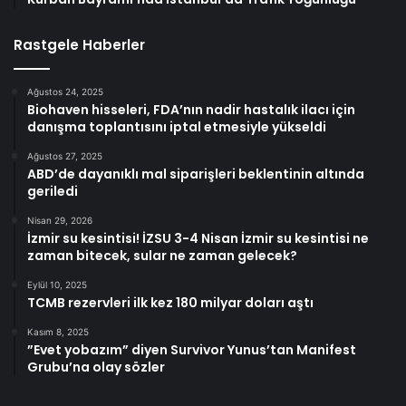
Rastgele Haberler
Ağustos 24, 2025
Biohaven hisseleri, FDA’nın nadir hastalık ilacı için
danışma toplantısını iptal etmesiyle yükseldi
Ağustos 27, 2025
ABD’de dayanıklı mal siparişleri beklentinin altında
geriledi
Nisan 29, 2026
İzmir su kesintisi! İZSU 3-4 Nisan İzmir su kesintisi ne
zaman bitecek, sular ne zaman gelecek?
Eylül 10, 2025
TCMB rezervleri ilk kez 180 milyar doları aştı
Kasım 8, 2025
”Evet yobazım” diyen Survivor Yunus’tan Manifest
Grubu’na olay sözler