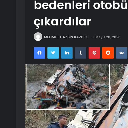
bedenleri otobü
çıkardılar
MEHMET HAZBİN KAZBEK
Mayıs 20, 2026
Facebook
Twitter
LinkedIn
Tumblr
Pinterest
Reddit