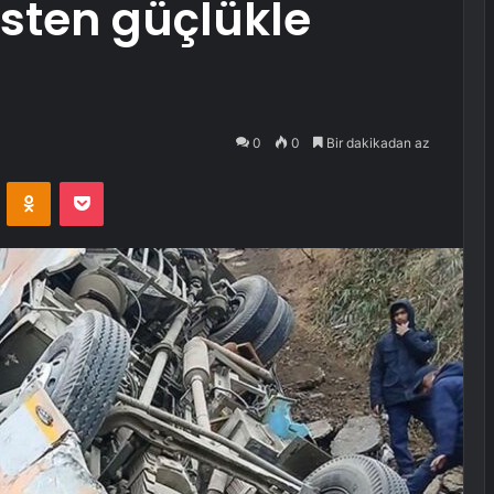
sten güçlükle
0
0
Bir dakikadan az
VKontakte
Odnoklassniki
Pocket