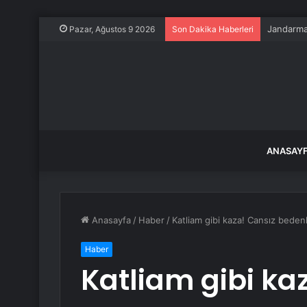
Jandarma 
Pazar, Ağustos 9 2026
Son Dakika Haberleri
ANASAY
Anasayfa
/
Haber
/
Katliam gibi kaza! Cansız bedenl
Haber
Katliam gibi ka