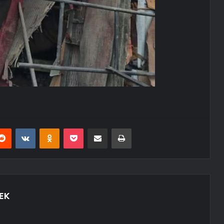
erest
Reddit
VKontakte
Odnoklassniki
Pocket
E-Posta ile paylaş
Yazdır
EK