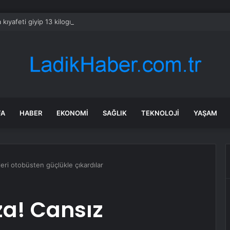
kıyafeti giyip 13 kilogram altın çaldılar! Film gibi soygun cezaevinde bitti
FA
HABER
EKONOMI
SAĞLIK
TEKNOLOJI
YAŞAM
eri otobüsten güçlükle çıkardılar
za! Cansız