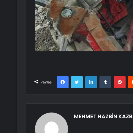
Facebook
Twitter
LinkedIn
Tumblr
Pint
Paylaş
MEHMET HAZBİN KAZB