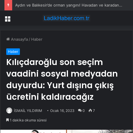
Aydın ve Balıkesir’de orman yangını! Havadan ve karadan müdahale devam ediyor
Menü
Anasayfa
/
Haber
Haber
Kılıçdaroğlu son seçim
vaadini sosyal medyadan
duyurdu: Yurt dışına çıkış
ücretini kaldıracağız
İSMAİL YILDIRIM
Ocak 16, 2023
0
7
1 dakika okuma süresi