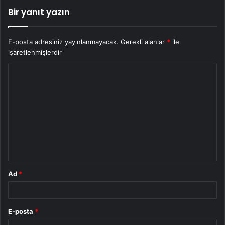
Bir yanıt yazın
E-posta adresiniz yayınlanmayacak.
Gerekli alanlar
*
ile
işaretlenmişlerdir
Y
o
r
u
m
*
Ad
*
E-posta
*