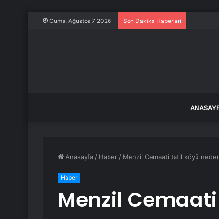
7 aylık h
Cuma, Ağustos 7 2026
Son Dakika Haberleri
ANASAY
Anasayfa
/
Haber
/
Menzil Cemaati tatil köyü neden 
Haber
Menzil Cemaati 