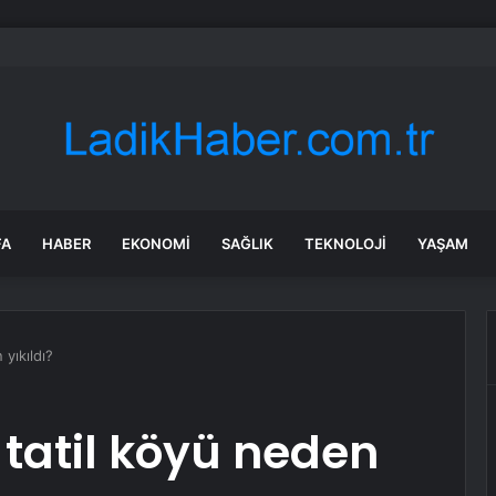
amile Melike Şahin sahnede göbek attı: Sosyal medyayı ikiye böldü
FA
HABER
EKONOMI
SAĞLIK
TEKNOLOJI
YAŞAM
yıkıldı?
tatil köyü neden