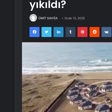
yıkıldı?
ÜMİT SAVĞA
Ocak 15, 2025
Facebook
Twitter
LinkedIn
Tumblr
Pinterest
Reddit