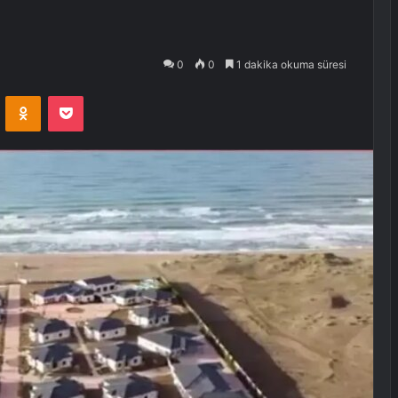
0
0
1 dakika okuma süresi
VKontakte
Odnoklassniki
Pocket