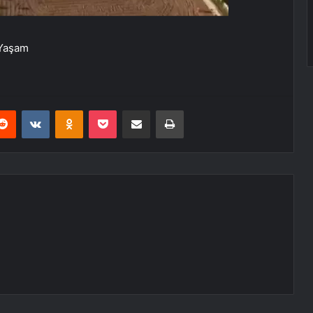
 Yaşam
erest
Reddit
VKontakte
Odnoklassniki
Pocket
E-Posta ile paylaş
Yazdır