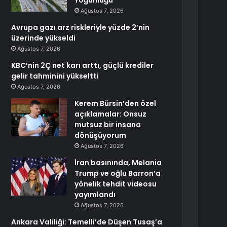
Yoğunluğu
Ağustos 7, 2026
Avrupa gazı arz riskleriyle yüzde 2’nin
üzerinde yükseldi
Ağustos 7, 2026
KBC’nin 2Ç net karı arttı, güçlü krediler
gelir tahminini yükseltti
Ağustos 7, 2026
Kerem Bürsin’den özel
açıklamalar: Onsuz
mutsuz bir insana
dönüşüyorum
Ağustos 7, 2026
İran basınında, Melania
Trump ve oğlu Barron’a
yönelik tehdit videosu
yayımlandı
Ağustos 7, 2026
Ankara Valiliği: Temelli’de Düşen Tusaş’a