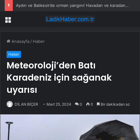
Aydın ve Balıkesir’de orman yangını! Havadan ve karadan müdahale devam ediyor
Menü
Anasayfa
/
Haber
Haber
Meteoroloji’den Batı
Karadeniz için sağanak
uyarısı
DİLAN BİÇER
Mart 25, 2024
0
0
Bir dakikadan az