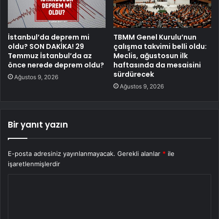
İstanbul’da deprem mi
TBMM Genel Kurulu’nun
oldu? SON DAKİKA! 29
çalışma takvimi belli oldu:
Temmuz İstanbul’da az
Meclis, ağustosun ilk
önce nerede deprem oldu?
haftasında da mesaisini
sürdürecek
Ağustos 9, 2026
Ağustos 9, 2026
Bir yanıt yazın
E-posta adresiniz yayınlanmayacak.
Gerekli alanlar
*
ile
işaretlenmişlerdir
Y
o
r