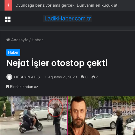
Oyuncağa benziyor ama gerçek: Dünyanın en küçük atı seçildi
Menü
Anasayfa
/
Haber
Haber
Nejat İşler otostop çekti
HÜSEYİN ATEŞ
Ağustos 21, 2023
0
7
Bir dakikadan az