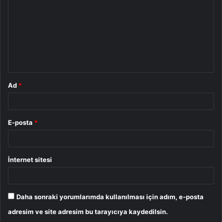
r
u
m
*
Ad
*
E-posta
*
İnternet sitesi
Daha sonraki yorumlarımda kullanılması için adım, e-posta
adresim ve site adresim bu tarayıcıya kaydedilsin.