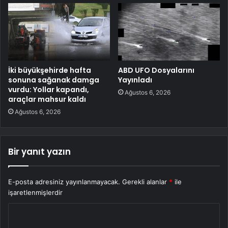
İki büyükşehirde hafta
ABD UFO Dosyalarını
sonuna sağanak damga
Yayınladı
vurdu: Yollar kapandı,
Ağustos 6, 2026
araçlar mahsur kaldı
Ağustos 6, 2026
Bir yanıt yazın
E-posta adresiniz yayınlanmayacak.
Gerekli alanlar
*
ile
işaretlenmişlerdir
Y
o