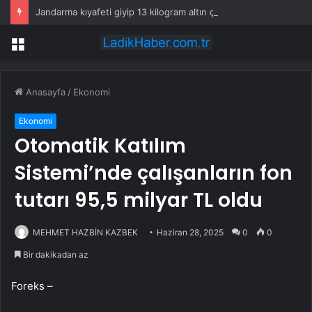
Jandarma kıyafeti giyip 13 kilogram altın çaldılar! Film gibi soygun cezaevinde bitti
Menü
Anasayfa
/
Ekonomi
Ekonomi
Otomatik Katılım
Sistemi’nde çalışanların fon
tutarı 95,5 milyar TL oldu
MEHMET HAZBİN KAZBEK
Haziran 28, 2025
0
0
Bir dakikadan az
Foreks –