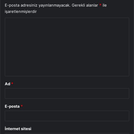
E-posta adresiniz yayınlanmayacak.
Gerekli alanlar
*
ile
işaretlenmişlerdir
Y
o
r
u
m
*
Ad
*
E-posta
*
İnternet sitesi