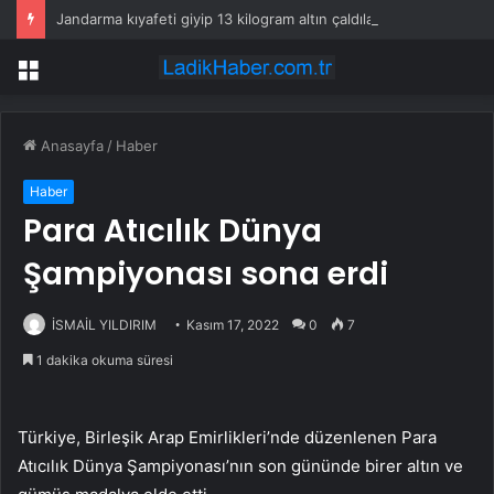
Jandarma kıyafeti giyip 13 kilogram altın çaldılar! Film gibi soygun cezaevinde bitti
Menü
Anasayfa
/
Haber
Haber
Para Atıcılık Dünya
Şampiyonası sona erdi
İSMAİL YILDIRIM
Kasım 17, 2022
0
7
1 dakika okuma süresi
Türkiye, Birleşik Arap Emirlikleri’nde düzenlenen Para
Atıcılık Dünya Şampiyonası’nın son gününde birer altın ve