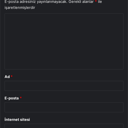
E-posta adresiniz yayınlanmayacak.
Gerekli alanlar
*
ile
işaretlenmişlerdir
Y
o
r
u
m
*
Ad
*
E-posta
*
İnternet sitesi