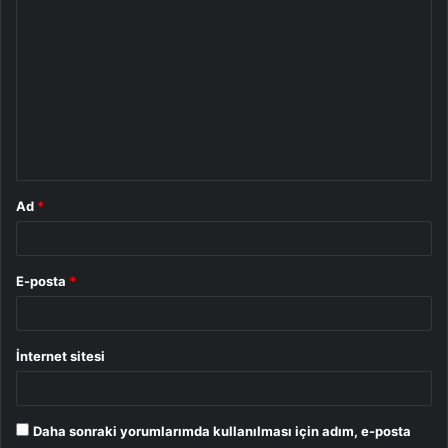
o
r
u
m
*
Ad
*
E-posta
*
İnternet sitesi
Daha sonraki yorumlarımda kullanılması için adım, e-posta