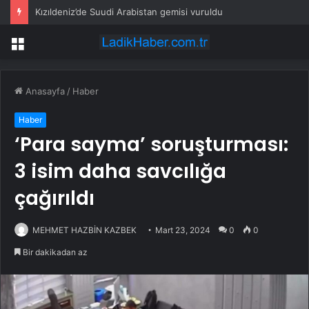
Kızıldeniz’de Suudi Arabistan gemisi vuruldu
Menü
Anasayfa
/
Haber
Haber
‘Para sayma’ soruşturması:
3 isim daha savcılığa
çağırıldı
MEHMET HAZBİN KAZBEK
Mart 23, 2024
0
0
Bir dakikadan az