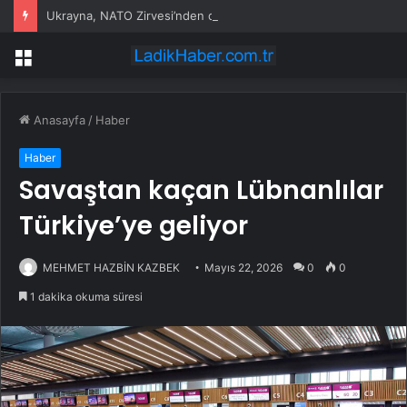
Ukrayna, NATO Zirvesi’nden destek bekliyor
Menü
Anasayfa
/
Haber
Haber
Savaştan kaçan Lübnanlılar
Türkiye’ye geliyor
MEHMET HAZBİN KAZBEK
Mayıs 22, 2026
0
0
1 dakika okuma süresi