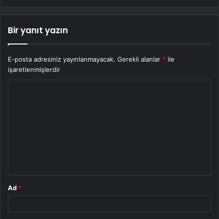
Bir yanıt yazın
E-posta adresiniz yayınlanmayacak.
Gerekli alanlar
*
ile
işaretlenmişlerdir
Y
o
r
u
m
*
Ad
*