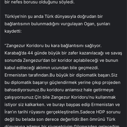
bir nefes borusu olduğunu söyledi.
Türkiye’nin şu anda Türk dünyasıyla doğrudan bir
bağlantısının bulunmadığını vurgulayan Ogan, şunları
kaydetti:
“Zangezur Koridoru bu kara bağlantısını sağlıyor.
Karabağ’da 44 günde büyük bir zafer kazanılacağı ve savaş
sonunda Zengezur’dan bir koridor açılabileceği ve bunun
kabul edileceği aklımın ucundan bile geçmezdi.
Ermenistan tarafından.Bu büyük bir diplomatik başarı.Siz
bu diplomatik başarıyı güçlendirmek yerine çıkıp projeden
bahsediyorsunuz.Bu koridoru anlamsız hale getirmeye
çalışıyorsunuz.Çin bile Zangezur Koridoru’nu kullanmak
istiyor siz kalkarken. ve burayı baypas edip Ermenistan ve
İran’ın tarihi rüyasını gerçekleştirelim.Sadece HDP sorunu
değil bu belada son derece değerlidir.Ben ömrünü Türk
dünyasına adamış bir siyasetçiyim.Görmezden geleceğim.