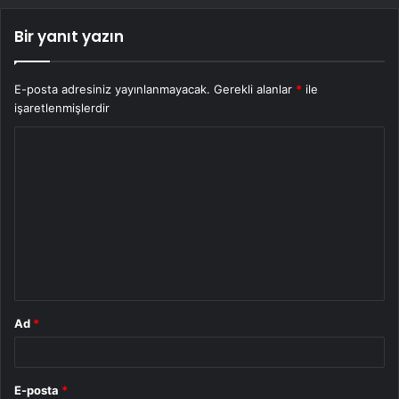
Bir yanıt yazın
E-posta adresiniz yayınlanmayacak.
Gerekli alanlar
*
ile
işaretlenmişlerdir
Y
o
r
u
m
*
Ad
*
E-posta
*