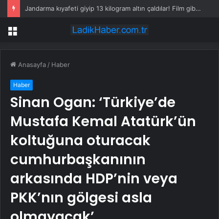
Jandarma kıyafeti giyip 13 kilogram altın çaldılar! Film gibi soygun cezaevinde bitti
Menü
Anasayfa
/
Haber
Haber
Sinan Ogan: ‘Türkiye’de
Mustafa Kemal Atatürk’ün
koltuğuna oturacak
cumhurbaşkanının
arkasında HDP’nin veya
PKK’nın gölgesi asla
olmayacak’