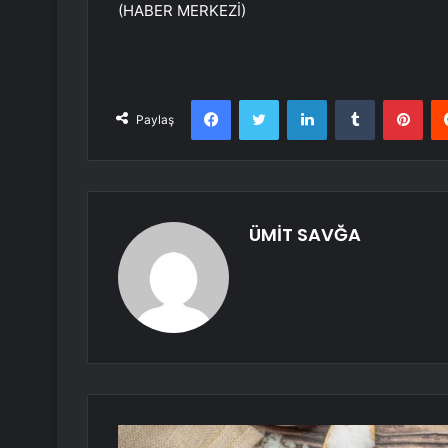
(HABER MERKEZİ)
Facebook
Twitter
LinkedIn
Tumblr
Pint
Paylaş
ÜMİT SAVĞA