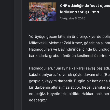
CHP etkinliğinde ‘cast ajans
iddiasına soruşturma
Ağustos 6, 2026
Yürüyüşe geçen kitlenin önü birçok yerde polis 
Milletvekili Mehmet Zeki İrmez, gözaltına alın
Hatimoğulları ve Bayındır’ında içinde bulunduğu
barikatlarla grubun önünün kesilmesi üzerine H
Hatimoğulları, “Saray halka karşı savaş başlattı
kabul etmiyoruz” diyerek şöyle devam etti: “B
gaspıdır, kayyım darbedir. Bugün bir kez daha A
bir darbenin altına imza atıyor. hepsi yargıl
edeceğiz. Heyetimizle birlikte Hakkari halkın
edeceğiz.”