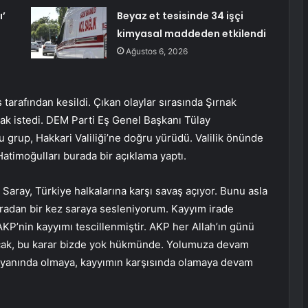
ı’
Beyaz et tesisinde 34 işçi
kimyasal maddeden etkilendi
Ağustos 6, 2026
tarafından kesildi. Çıkan olaylar sırasında Şırnak
mak istedi. DEM Parti Eş Genel Başkanı Tülay
 grup, Hakkari Valiliği’ne doğru yürüdü. Valilik önünde
atimoğulları burada bir açıklama yaptı.
. Saray, Türkiye halkalarına karşı savaş açıyor. Bunu asla
uradan bir kez saraya sesleniyorum. Kayyım irade
KP’nin kayyımı tescillenmiştir. AKP her Allah’ın günü
anacak, bu karar bizde yok hükmünde. Yolumuza devam
ın yanında olmaya, kayyımın karşısında olamaya devam