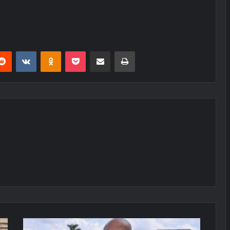
erest
Reddit
VKontakte
Odnoklassniki
Pocket
E-Posta ile paylaş
Yazdır