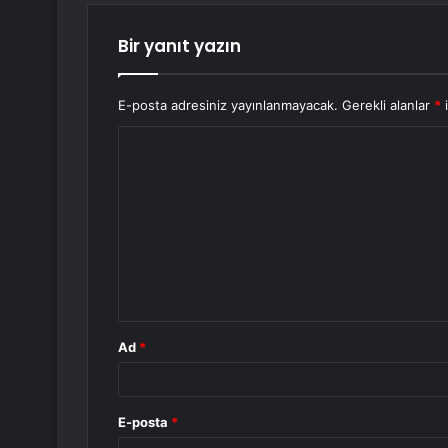
Bir yanıt yazın
E-posta adresiniz yayınlanmayacak.
Gerekli alanlar
*
i
Y
o
r
u
m
*
Ad
*
E-posta
*