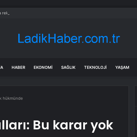
 rekor zam: En düşük maaş 153 bin TL’ye çıktı, işçiler halay çekerek kutl
FA
HABER
EKONOMI
SAĞLIK
TEKNOLOJI
YAŞAM
yok hükmünde
ları: Bu karar yok