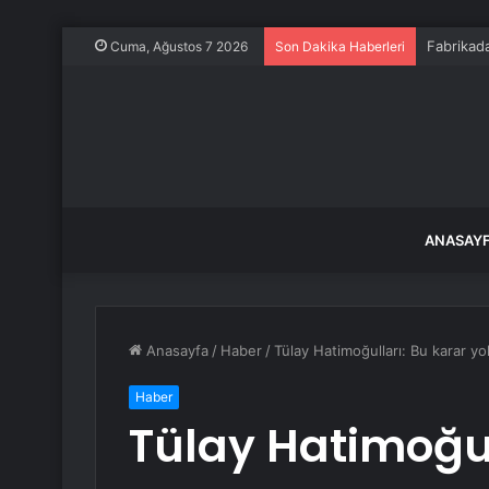
Fabrikada
Cuma, Ağustos 7 2026
Son Dakika Haberleri
ANASAY
Anasayfa
/
Haber
/
Tülay Hatimoğulları: Bu karar 
Haber
Tülay Hatimoğul