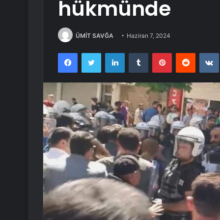
hükmünde
ÜMİT SAVĞA
Haziran 7, 2024
Facebook
Twitter
LinkedIn
Tumblr
Pinterest
Reddit