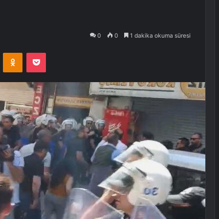
0
0
1 dakika okuma süresi
VKontakte
Odnoklassniki
Pocket