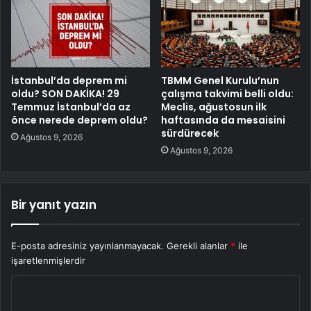
İstanbul’da deprem mi
TBMM Genel Kurulu’nun
oldu? SON DAKİKA! 29
çalışma takvimi belli oldu:
Temmuz İstanbul’da az
Meclis, ağustosun ilk
önce nerede deprem oldu?
haftasında da mesaisini
sürdürecek
Ağustos 9, 2026
Ağustos 9, 2026
Bir yanıt yazın
E-posta adresiniz yayınlanmayacak.
Gerekli alanlar
*
ile
işaretlenmişlerdir
Y
o