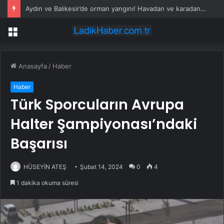
Aydın ve Balıkesir’de orman yangını! Havadan ve karadan müdahale devam ediyor
Menü
Anasayfa
/
Haber
Haber
Türk Sporcuların Avrupa
Halter Şampiyonası’ndaki
Başarısı
HÜSEYİN ATEŞ
Şubat 14, 2024
0
4
1 dakika okuma süresi