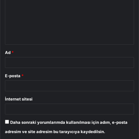
r
u
m
*
Ad
*
E-posta
*
İnternet sitesi
Daha sonraki yorumlarımda kullanılması için adım, e-posta
adresim ve site adresim bu tarayıcıya kaydedilsin.