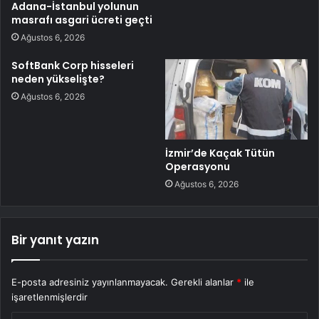
Adana-İstanbul yolunun
masrafı asgari ücreti geçti
Ağustos 6, 2026
SoftBank Corp hisseleri
neden yükselişte?
Ağustos 6, 2026
İzmir’de Kaçak Tütün
Operasyonu
Ağustos 6, 2026
Bir yanıt yazın
E-posta adresiniz yayınlanmayacak.
Gerekli alanlar
*
ile
işaretlenmişlerdir