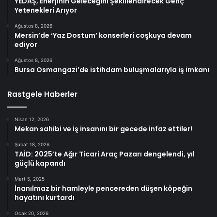
YEDAŞ, Enerjinin Geleceğini Şekillendirecek Genç
Yetenekleri Arıyor
Ağustos 8, 2026
Mersin’de ‘Yaz Dostum’ konserleri coşkuya devam
ediyor
Ağustos 8, 2026
Bursa Osmangazi’de istihdam buluşmalarıyla iş imkanı
Rastgele Haberler
Nisan 12, 2026
Mekan sahibi ve iş insanını bir gecede infaz ettiler!
Şubat 18, 2026
TAİD: 2025’te Ağır Ticari Araç Pazarı dengelendi, yıl
güçlü kapandı
Mart 5, 2025
İnanılmaz bir hamleyle pencereden düşen köpeğin
hayatını kurtardı
Ocak 20, 2026