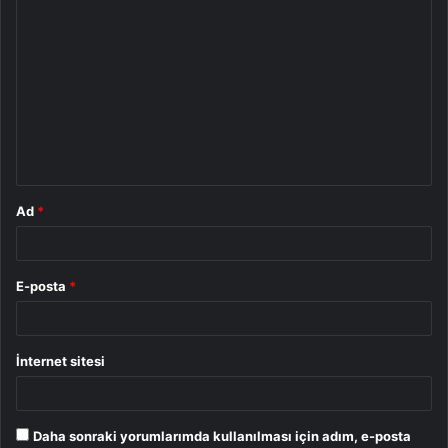
Y
o
r
u
m
*
Ad
*
E-posta
*
İnternet sitesi
Daha sonraki yorumlarımda kullanılması için adım, e-posta