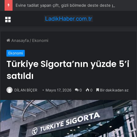
Evine tadilat yapan çift, gizli bölmede deste deste para buldu
Menü
Anasayfa
/
Ekonomi
Ekonomi
Türkiye Sigorta’nın yüzde 5’i
satıldı
DİLAN BİÇER
Mayıs 17, 2026
0
0
Bir dakikadan az