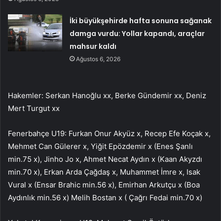
İki büyükşehirde hafta sonuna sağanak
damga vurdu: Yollar kapandı, araçlar
mahsur kaldı
Ağustos 6, 2026
Hakemler: Serkan Hanoğlu xx, Berke Gündemir xx, Deniz
Mert Turgut xx
Fenerbahçe U19: Furkan Onur Akyüz x, Recep Efe Koçak x,
Mehmet Can Gülerer x, Yiğit Epözdemir x (Enes Şanlı
min.75 x), Jinho Jo x, Ahmet Necat Aydın x (Kaan Akyzdı
min.70 x), Erkan Arda Çağdaş x, Muhammet İmre x, Isak
Vural x (Ensar Brahic min.56 x), Emirhan Arkutçu x (Boa
Aydınlık min.56 x) Melih Bostan x ( Çağrı Fedai min.70 x)