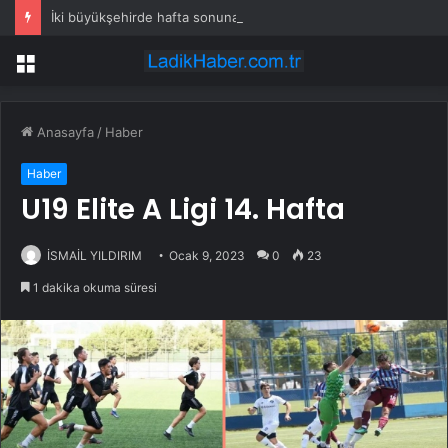
İki büyükşehirde hafta sonuna sağanak damga vurdu: Yollar kapandı, araçlar mahsur kaldı
Menü
Anasayfa
/
Haber
Haber
U19 Elite A Ligi 14. Hafta
İSMAİL YILDIRIM
Ocak 9, 2023
0
23
1 dakika okuma süresi