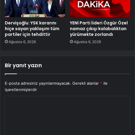
Dervişoğlu: YSK kararını
YENİ Parti lideri Özgür Özel
hiçe sayan yaklaşım tüm
namaz çıkışı kalabalıktan
partiler için tehdittir
yürümekte zorlandı
Ağustos 6, 2026
Ağustos 6, 2026
Bir yanıt yazın
E-posta adresiniz yayınlanmayacak.
Gerekli alanlar
*
ile
işaretlenmişlerdir
Y
o
r
u