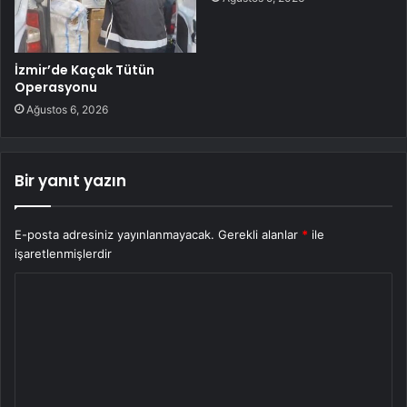
İzmir’de Kaçak Tütün
Operasyonu
Ağustos 6, 2026
Bir yanıt yazın
E-posta adresiniz yayınlanmayacak.
Gerekli alanlar
*
ile
işaretlenmişlerdir
Y
o
r
u
m