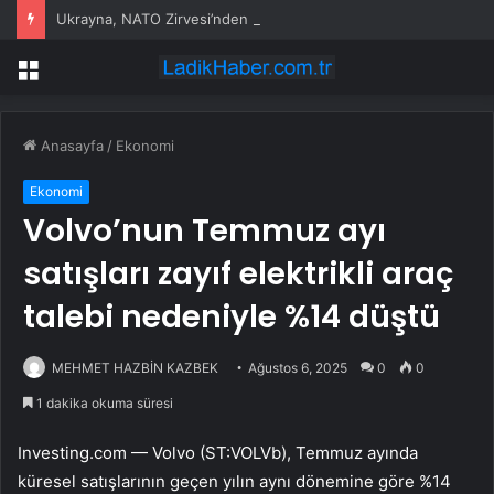
Ukrayna, NATO Zirvesi’nden destek bekliyor
Menü
Anasayfa
/
Ekonomi
Ekonomi
Volvo’nun Temmuz ayı
satışları zayıf elektrikli araç
talebi nedeniyle %14 düştü
MEHMET HAZBİN KAZBEK
Ağustos 6, 2025
0
0
1 dakika okuma süresi
Investing.com — Volvo (ST:
VOLVb
), Temmuz ayında
küresel satışlarının geçen yılın aynı dönemine göre %14