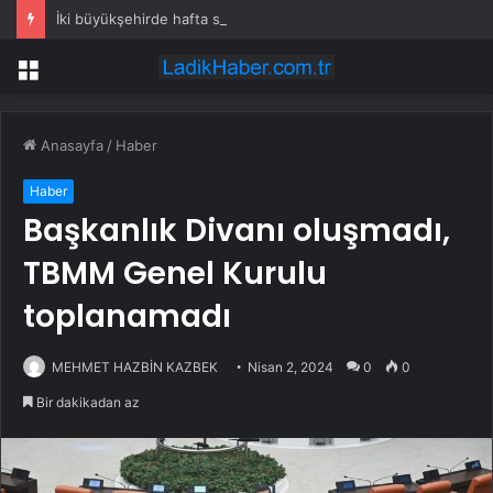
İki büyükşehirde hafta sonuna sağanak damga vurdu: Yollar kapandı, araçlar mahsur kaldı
Menü
Anasayfa
/
Haber
Haber
Başkanlık Divanı oluşmadı,
TBMM Genel Kurulu
toplanamadı
MEHMET HAZBİN KAZBEK
Nisan 2, 2024
0
0
Bir dakikadan az