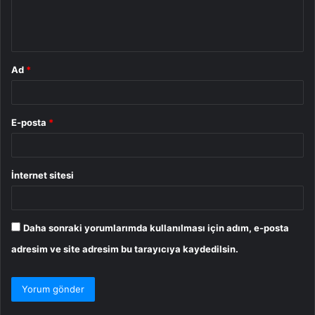
m
*
Ad
*
E-posta
*
İnternet sitesi
Daha sonraki yorumlarımda kullanılması için adım, e-posta
adresim ve site adresim bu tarayıcıya kaydedilsin.