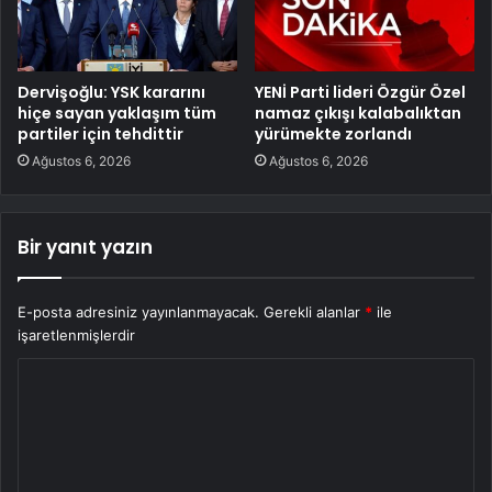
Dervişoğlu: YSK kararını
YENİ Parti lideri Özgür Özel
hiçe sayan yaklaşım tüm
namaz çıkışı kalabalıktan
partiler için tehdittir
yürümekte zorlandı
Ağustos 6, 2026
Ağustos 6, 2026
Bir yanıt yazın
E-posta adresiniz yayınlanmayacak.
Gerekli alanlar
*
ile
işaretlenmişlerdir
Y
o
r
u