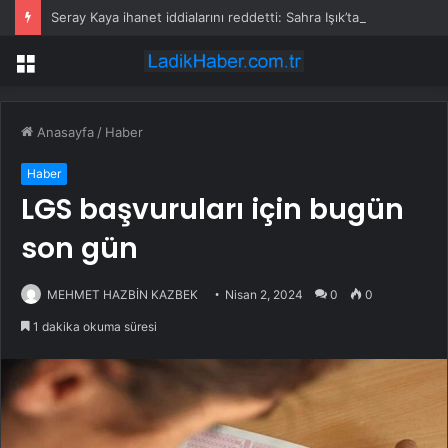
Seray Kaya ihanet iddialarını reddetti: Sahra Işık’tan olay gönderme geldi
Menü
Anasayfa
/
Haber
Haber
LGS başvuruları için bugün
son gün
MEHMET HAZBİN KAZBEK
Nisan 2, 2024
0
0
1 dakika okuma süresi