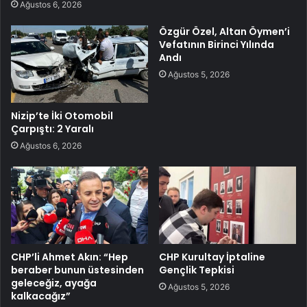
Ağustos 6, 2026
Özgür Özel, Altan Öymen’i
Vefatının Birinci Yılında
Andı
Ağustos 5, 2026
Nizip’te İki Otomobil
Çarpıştı: 2 Yaralı
Ağustos 6, 2026
CHP’li Ahmet Akın: “Hep
CHP Kurultay İptaline
beraber bunun üstesinden
Gençlik Tepkisi
geleceğiz, ayağa
Ağustos 5, 2026
kalkacağız”