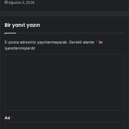
Ağustos 5, 2026
Bir yanıt yazın
E-posta adresiniz yayınlanmayacak.
Gerekli alanlar
*
ile
işaretlenmişlerdir
Y
o
r
u
m
*
Ad
*