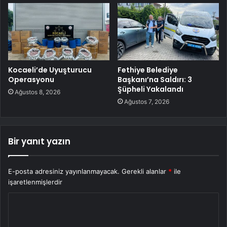
Kocaeli’de Uyuşturucu
Fethiye Belediye
Operasyonu
Başkanı’na Saldırı: 3
Şüpheli Yakalandı
Ağustos 8, 2026
Ağustos 7, 2026
Bir yanıt yazın
E-posta adresiniz yayınlanmayacak.
Gerekli alanlar
*
ile
işaretlenmişlerdir
Y
o