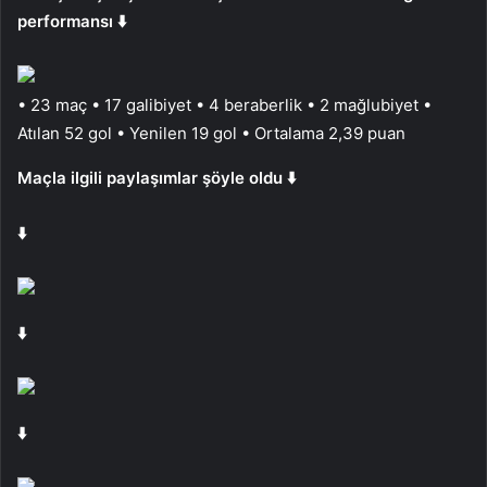
performansı ⬇️
• 23 maç • 17 galibiyet • 4 beraberlik • 2 mağlubiyet •
Atılan 52 gol • Yenilen 19 gol • Ortalama 2,39 puan
Maçla ilgili paylaşımlar şöyle oldu ⬇️
⬇️
⬇️
⬇️