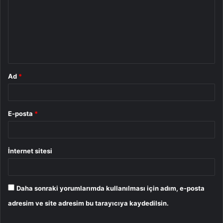
r
u
m
*
Ad
*
E-posta
*
İnternet sitesi
Daha sonraki yorumlarımda kullanılması için adım, e-posta
adresim ve site adresim bu tarayıcıya kaydedilsin.