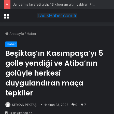
Jandarma kıyafeti giyip 13 kilogram altın çaldılar! Film gibi soygun cezaevinde bitti
Menü
Anasayfa
/
Haber
Haber
Beşiktaş’ın Kasımpaşa’yı 5
golle yendiği ve Atiba’nın
golüyle herkesi
duygulandıran maça
tepkiler
SERKAN PEKTAŞ
Haziran 23, 2023
0
7
Bir dakikadan az