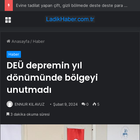
Evine tadilat yapan çift, gizli bölmede deste deste para buldu
Menü
Anasayfa
/
Haber
Haber
DEÜ depremin yıl
dönümünde bölgeyi
unutmadı
ENNUR KILAVUZ
Şubat 9, 2024
0
5
3 dakika okuma süresi