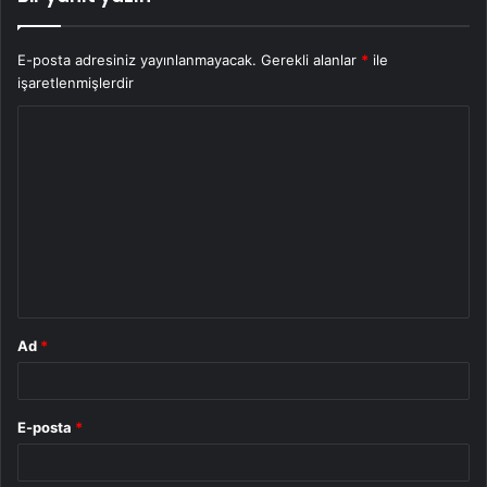
E-posta adresiniz yayınlanmayacak.
Gerekli alanlar
*
ile
işaretlenmişlerdir
Y
o
r
u
m
*
Ad
*
E-posta
*