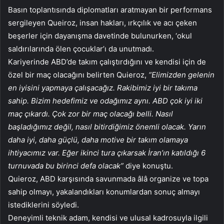
Basın toplantısında diplomatları aratmayan bir performans
sergileyen Queiroz, insan hakları, ırkçılık ve acı çeken
beşerler için dayanışma davetinde bulunurken, ‘okul
saldırılarında ölen çocuklar’ı da unutmadı.
Kariyerinde ABD’de takım çalıştırdığını ve kendisi için de
özel bir maç olacağını belirten Quieroz,
“Elimizden gelenin
en iyisini yapmaya çalışacağız. Rakibimiz iyi bir takıma
sahip. Bizim hedefimiz ve odağımız aynı. ABD çok iyi iki
maç çıkardı. Çok zor bir maç olacağı belli. Nasıl
başladığımız değil, nasıl bitirdiğimiz önemli olacak. Yarın
daha iyi, daha güçlü, daha motive bir takım olamaya
ihtiyacımız var. Eğer ikinci tura çıkarsak İran’ın katıldığı 6
turnuvada bu birinci defa olacak”
diye konuştu.
Quieroz, ABD karşısında savunmada âlâ organize ve topa
sahip olmayı, yakalandıkları konumlardan sonuç almayı
istediklerini söyledi.
Deneyimli teknik adam, kendisi ve ulusal kadrosuyla ilgili