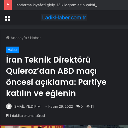
Jandarma kıyafeti giyip 13 kilogram altın çaldılar! Film gibi soygun cezaevinde bitti
Menü
Anasayfa
/
Haber
Haber
İran Teknik Direktörü
Quieroz’dan ABD maçı
öncesi açıklama: Partiye
katılın ve eğlenin
İSMAİL YILDIRIM
Kasım 29, 2022
0
11
1 dakika okuma süresi