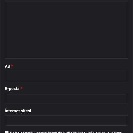
Y
o
r
u
m
*
Ad
*
E-posta
*
İnternet sitesi