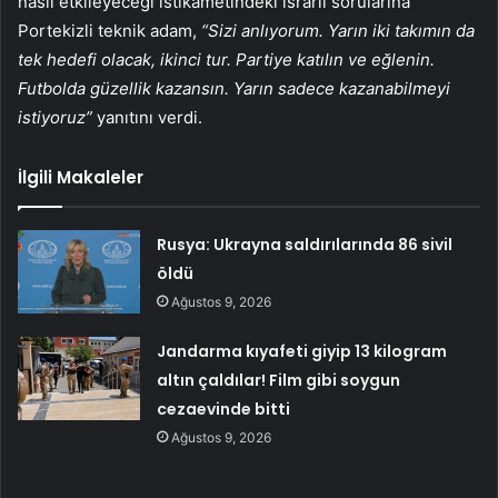
nasıl etkileyeceği istikametindeki ısrarlı sorularına
Portekizli teknik adam,
“Sizi anlıyorum. Yarın iki takımın da
tek hedefi olacak, ikinci tur. Partiye katılın ve eğlenin.
Futbolda güzellik kazansın. Yarın sadece kazanabilmeyi
istiyoruz”
yanıtını verdi.
İlgili Makaleler
Rusya: Ukrayna saldırılarında 86 sivil
öldü
Ağustos 9, 2026
Jandarma kıyafeti giyip 13 kilogram
altın çaldılar! Film gibi soygun
cezaevinde bitti
Ağustos 9, 2026