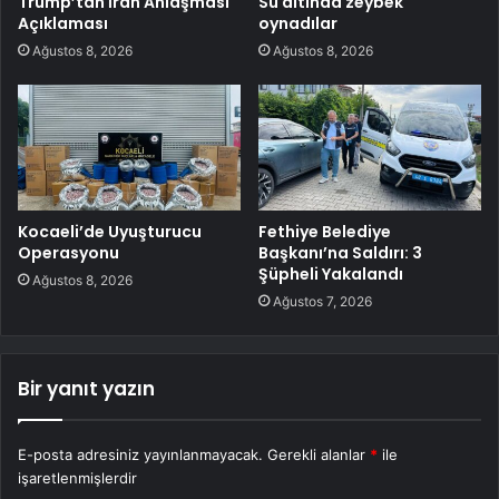
Trump’tan İran Anlaşması
Su altında zeybek
Açıklaması
oynadılar
Ağustos 8, 2026
Ağustos 8, 2026
Kocaeli’de Uyuşturucu
Fethiye Belediye
Operasyonu
Başkanı’na Saldırı: 3
Şüpheli Yakalandı
Ağustos 8, 2026
Ağustos 7, 2026
Bir yanıt yazın
E-posta adresiniz yayınlanmayacak.
Gerekli alanlar
*
ile
işaretlenmişlerdir