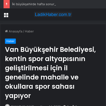
İki büyükşehirde hafta sonuna sağanak damga vurdu: Yollar kapandı, araçlar mahsur kaldı
Menü
Anasayfa
/
Haber
Haber
Van Büyükşehir Belediyesi,
kentin spor altyapısının
geliştirilmesi için il
genelinde mahalle ve
okullara spor sahası
yapıyor