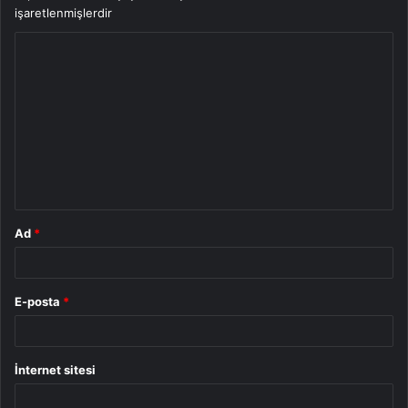
işaretlenmişlerdir
Y
o
r
u
m
*
Ad
*
E-posta
*
İnternet sitesi