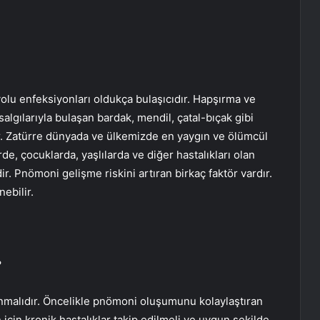
yolu enfeksiyonları oldukça bulaşıcıdır. Hapşırma ve
salgılarıyla bulaşan bardak, mendil, çatal-bıçak gibi
ler. Zatürre dünyada ve ülkemizde en yaygın ve ölümcül
rde, çocuklarda, yaşlılarda ve diğer hastalıkları olan
r. Pnömoni gelişme riskini artıran birkaç faktör vardır.
ebilir.
?
nmalıdır. Öncelikle pnömoni oluşumunu kolaylaştıran
 için kronik hastalıklar takip edilmeli ve uygun şekilde