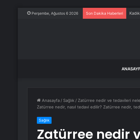
Kadık
Perşembe, Ağustos 6 2026
Son Dakika Haberleri
ANASAY
Anasayfa
/
Sağlık
/
Zatürree nedir ve tedavileri nele
Zatürree nedir, nasıl tedavi edilir? Zatürree nedir, ted
Sağlık
Zatürree nedir v