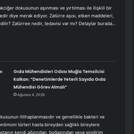
ciğer dokusunun aşınması ve yırtılması ile ilişkili bir
 nedir diye merak ediyor. Zatürre aşısı, etken maddeleri,
 edilir? Zatürree nedir, tedavisi var mı? Detaylar burada…
mı
Gıda Mühendisleri Odası Muğla Temsilcisi
Kalkan: “Denetimlerde Yeterli Sayıda Gıda
Mühendisi Görev Almalı”
Ağustos 4, 2026
usunun iltihaplanmasıdır ve genellikle bakteri ve
nömoni türleri hasta bireyden sağlıklı bireylere
astanın kendi ağzından, boğazından veya sindirim