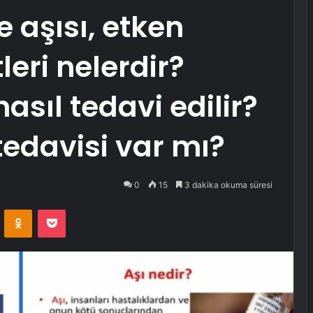
e aşısı, etken
leri nelerdir?
nasıl tedavi edilir?
tedavisi var mı?
0
15
3 dakika okuma süresi
VKontakte
Odnoklassniki
Pocket