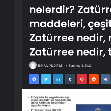
nelerdir? Zatürr
maddeleri, çeşit
Zatürree nedir, 
Zatürree nedir, 
İSMAİL YILDIRIM
Temmuz 8, 2023
Facebook
Twitter
LinkedIn
Tumblr
Pinterest
Reddit