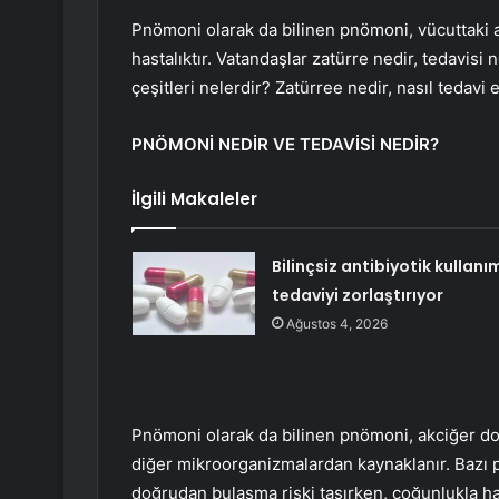
Pnömoni olarak da bilinen pnömoni, vücuttaki ak
hastalıktır. Vatandaşlar zatürre nedir, tedavisi
çeşitleri nelerdir? Zatürree nedir, nasıl tedavi
PNÖMONİ NEDİR VE TEDAVİSİ NEDİR?
İlgili Makaleler
Bilinçsiz antibiyotik kullanı
tedaviyi zorlaştırıyor
Ağustos 4, 2026
Pnömoni olarak da bilinen pnömoni, akciğer dok
diğer mikroorganizmalardan kaynaklanır. Bazı p
doğrudan bulaşma riski taşırken, çoğunlukla h