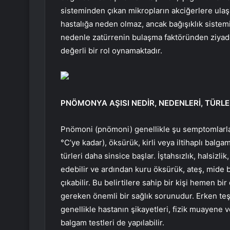
sisteminden çıkan mikropların akciğerlere ulaş
hastalığa neden olmaz, ancak bağışıklık sistemi
nedenle zatürrenin bulaşma faktöründen ziyade k
değerli bir rol oynamaktadır.
PNÖMONYA AŞISI NEDİR, NEDENLERİ, TÜRLE
Pnömoni (pnömoni) genellikle şu semptomlarla 
°C’ye kadar), öksürük, kirli veya iltihaplı balgam
türleri daha sinsice başlar. İştahsızlık, halsizli
edebilir ve ardından kuru öksürük, ateş, mide b
çıkabilir. Bu belirtilere sahip bir kişi hemen b
gereken önemli bir sağlık sorunudur. Erken teşhi
genellikle hastanın şikayetleri, fizik muayene v
balgam testleri de yapılabilir.