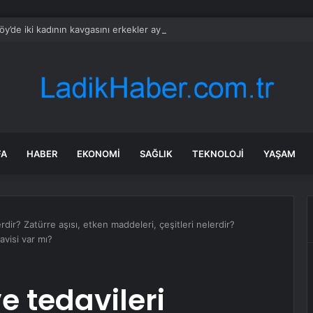
öy’de iki kadının kavgasını erkekler ayıramadı
FA
HABER
EKONOMI
SAĞLIK
TEKNOLOJI
YAŞAM
rdir? Zatürre aşısı, etken maddeleri, çeşitleri nelerdir?
avisi var mı?
e tedavileri