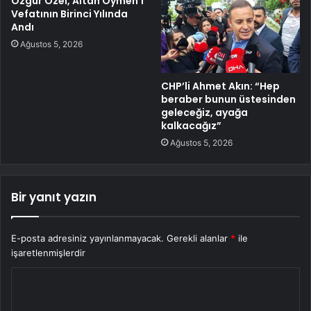
Özgür Özel, Altan Öymen’i
Vefatının Birinci Yılında
Andı
Ağustos 5, 2026
CHP’li Ahmet Akın: “Hep
beraber bunun üstesinden
geleceğiz, ayağa
kalkacağız”
Ağustos 5, 2026
Bir yanıt yazın
E-posta adresiniz yayınlanmayacak.
Gerekli alanlar
*
ile
işaretlenmişlerdir
Y
o