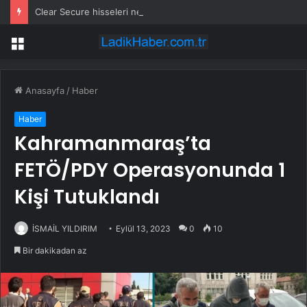
Clear Secure hisseleri neden yükselişte?
Menü
Anasayfa
/
Haber
Haber
Kahramanmaraş’ta
FETÖ/PDY Operasyonunda 1
Kişi Tutuklandı
İSMAİL YILDIRIM
Eylül 13, 2023
0
10
Bir dakikadan az