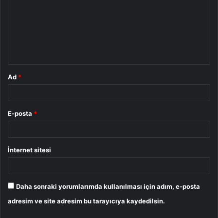
r
u
m
*
Ad
*
E-posta
*
İnternet sitesi
Daha sonraki yorumlarımda kullanılması için adım, e-posta
adresim ve site adresim bu tarayıcıya kaydedilsin.